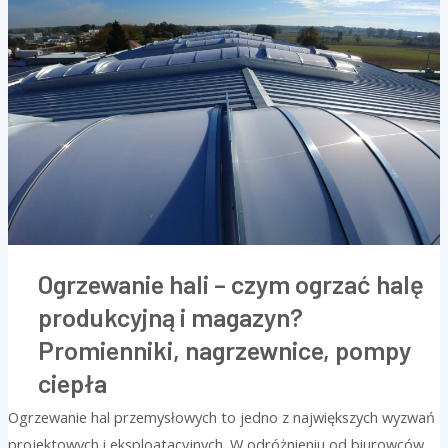
czym
ogrzać
halę
produkcyjną
i
magazyn?
Promienniki,
nagrzewnice,
pompy
ciepła
Ogrzewanie hali – czym ogrzać halę
produkcyjną i magazyn?
Promienniki, nagrzewnice, pompy
ciepła
Ogrzewanie hal przemysłowych to jedno z największych wyzwań
projektowych i eksploatacyjnych. W odróżnieniu od biurowców