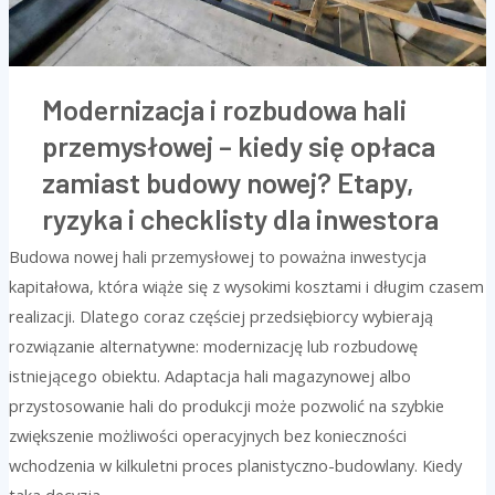
zamiast
budowy
nowej?
Modernizacja i rozbudowa hali
Etapy,
przemysłowej – kiedy się opłaca
ryzyka
zamiast budowy nowej? Etapy,
i
checklisty
ryzyka i checklisty dla inwestora
dla
Budowa nowej hali przemysłowej to poważna inwestycja
inwestora
kapitałowa, która wiąże się z wysokimi kosztami i długim czasem
realizacji. Dlatego coraz częściej przedsiębiorcy wybierają
rozwiązanie alternatywne: modernizację lub rozbudowę
istniejącego obiektu. Adaptacja hali magazynowej albo
przystosowanie hali do produkcji może pozwolić na szybkie
zwiększenie możliwości operacyjnych bez konieczności
wchodzenia w kilkuletni proces planistyczno-budowlany. Kiedy
taka decyzja