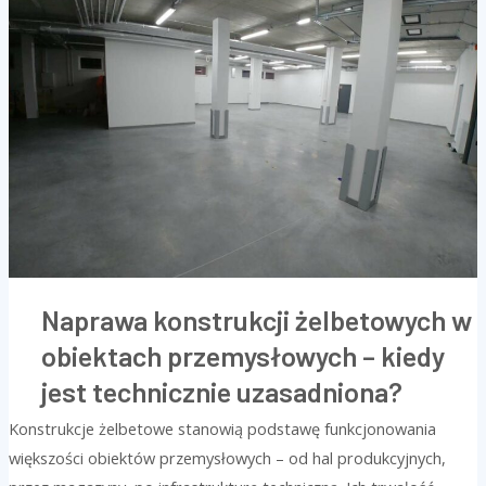
konstrukcji
żelbetowych
w
obiektach
przemysłowych
–
kiedy
jest
technicznie
uzasadniona?
Naprawa konstrukcji żelbetowych w
obiektach przemysłowych – kiedy
jest technicznie uzasadniona?
Konstrukcje żelbetowe stanowią podstawę funkcjonowania
większości obiektów przemysłowych – od hal produkcyjnych,