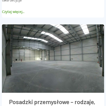
Czytaj więcej...
Posadzki
przemysłowe
–
rodzaje,
zastosowania
i
koszty
utrzymania
Posadzki przemysłowe – rodzaje,