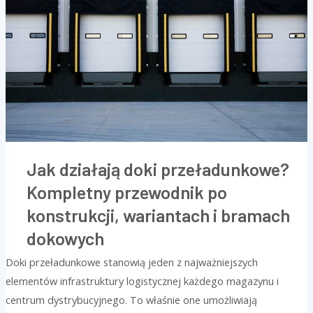
przeładunkowe?
Kompletny
przewodnik
po
konstrukcji,
wariantach
i
bramach
dokowych
Jak działają doki przeładunkowe?
Kompletny przewodnik po
konstrukcji, wariantach i bramach
dokowych
Doki przeładunkowe stanowią jeden z najważniejszych
elementów infrastruktury logistycznej każdego magazynu i
centrum dystrybucyjnego. To właśnie one umożliwiają