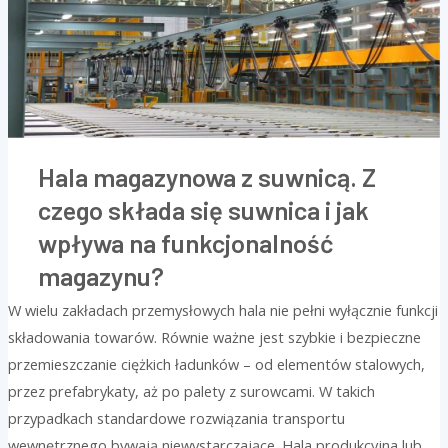
się
suwnica
i
jak
wpływa
na
Hala magazynowa z suwnicą. Z
funkcjonalność
magazynu?
czego składa się suwnica i jak
wpływa na funkcjonalność
magazynu?
W wielu zakładach przemysłowych hala nie pełni wyłącznie funkcji
składowania towarów. Równie ważne jest szybkie i bezpieczne
przemieszczanie ciężkich ładunków – od elementów stalowych,
przez prefabrykaty, aż po palety z surowcami. W takich
przypadkach standardowe rozwiązania transportu
wewnętrznego bywają niewystarczające. Hala produkcyjna lub