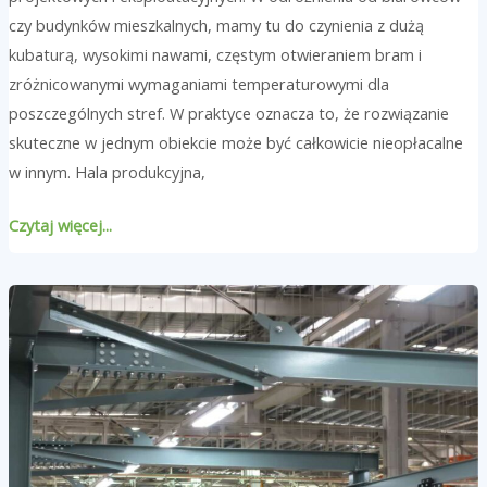
czy budynków mieszkalnych, mamy tu do czynienia z dużą
kubaturą, wysokimi nawami, częstym otwieraniem bram i
zróżnicowanymi wymaganiami temperaturowymi dla
poszczególnych stref. W praktyce oznacza to, że rozwiązanie
skuteczne w jednym obiekcie może być całkowicie nieopłacalne
w innym. Hala produkcyjna,
Czytaj więcej...
Hala
magazynowa
z
suwnicą.
Z
czego
składa