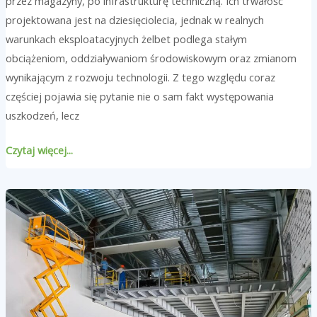
przez magazyny, po infrastrukturę techniczną. Ich trwałość
projektowana jest na dziesięciolecia, jednak w realnych
warunkach eksploatacyjnych żelbet podlega stałym
obciążeniom, oddziaływaniom środowiskowym oraz zmianom
wynikającym z rozwoju technologii. Z tego względu coraz
częściej pojawia się pytanie nie o sam fakt występowania
uszkodzeń, lecz
Czytaj więcej...
Jak
zaprojektować
antresolę
w
hali
produkcyjnej?
Konstrukcja