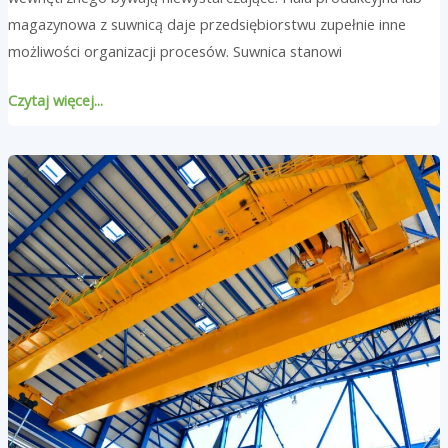
magazynowa z suwnicą daje przedsiębiorstwu zupełnie inne
możliwości organizacji procesów. Suwnica stanowi
Czytaj więcej...
Jakie
są
zastosowania
suwnicy
w
hali
przemysłowej?
Przykłady
i
zalety
dla