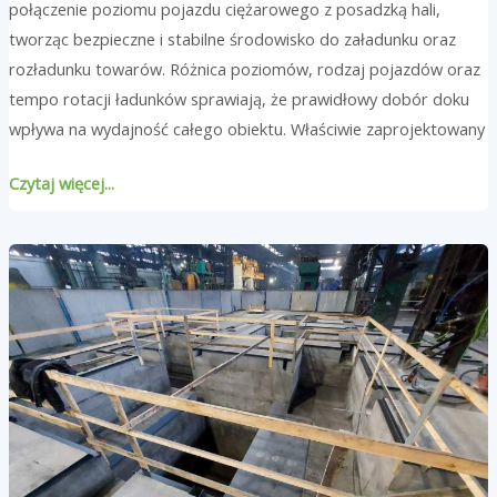
połączenie poziomu pojazdu ciężarowego z posadzką hali,
tworząc bezpieczne i stabilne środowisko do załadunku oraz
rozładunku towarów. Różnica poziomów, rodzaj pojazdów oraz
tempo rotacji ładunków sprawiają, że prawidłowy dobór doku
wpływa na wydajność całego obiektu. Właściwie zaprojektowany
Czytaj więcej...
Modernizacja
i
rozbudowa
hali
przemysłowej
–
kiedy
się
opłaca