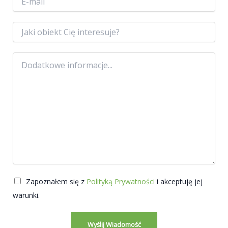
-
m
a
O
i
b
l
i
*
e
T
k
r
t
e
ś
ć
w
i
a
d
o
m
o
ś
Zapoznałem się z
Polityką Prywatności
i akceptuję jej
c
warunki.
i
*
Wyślij Wiadomość