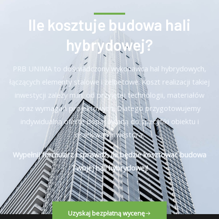
Ile kosztuje budowa hali
hybrydowej?
PRB UNIMA to doświadczony wykonawca hal hybrydowych,
łączących elementy stalowe i żelbetowe. Koszt realizacji takiej
inwestycji zależy m.in. od przyjętej technologii, materiałów
oraz wymagań projektowych. Dlatego przygotowujemy
indywidualną ofertę dopasowaną do specyfiki obiektu i
oczekiwań inwestora.
Wypełnij formularz i sprawdź, ile będzie kosztować budowa
Twojej hali hybrydowej!
Uzyskaj bezpłatną wycenę