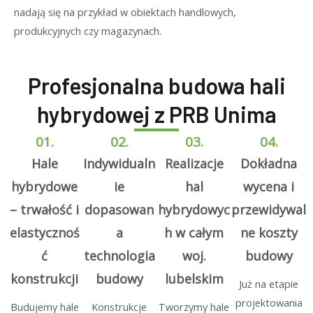
nadają się na przykład w obiektach handlowych,
produkcyjnych czy magazynach.
Profesjonalna budowa hali
hybrydowej z PRB Unima
01.
02.
03.
04.
Hale
Indywidualn
Realizacje
Dokładna
hybrydowe
ie
hal
wycena i
– trwałość i
dopasowan
hybrydowyc
przewidywal
elastycznoś
a
h w całym
ne koszty
ć
technologia
woj.
budowy
konstrukcji
budowy
lubelskim
Już na etapie
projektowania
Budujemy hale
Konstrukcje
Tworzymy hale