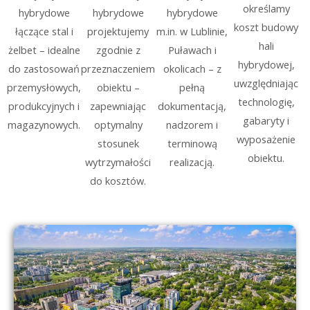
określamy
hybrydowe
hybrydowe
hybrydowe
koszt budowy
łączące stal i
projektujemy
m.in. w Lublinie,
hali
żelbet – idealne
zgodnie z
Puławach i
hybrydowej,
do zastosowań
przeznaczeniem
okolicach – z
uwzględniając
przemysłowych,
obiektu –
pełną
technologię,
produkcyjnych i
zapewniając
dokumentacją,
gabaryty i
magazynowych.
optymalny
nadzorem i
wyposażenie
stosunek
terminową
obiektu.
wytrzymałości
realizacją.
do kosztów.