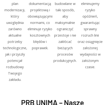
plan
dokumentacją
budowlane w
eliminujemy
modernizacji,
projektową i
taki sposób,
ryzyko
który
obowiązującymi
aby
opóźnień,
uwzględnia
normami, co
maksymalnie
gwarantując
zarówno
eliminuje ryzyko
ograniczyć
sprawny
aktualne
kosztownych
przestoje i nie
rozruch linii
potrzeby
błędów i
zakłócać
oraz osiągnięcie
technologiczne,
poprawek.
bieżących
założonej
jak i przyszły
procesów
wydajności w
potencjał
produkcyjnych.
założonym
rozbudowy
czasie.
Twojego
zakładu.
PRB UNIMA – Nasze