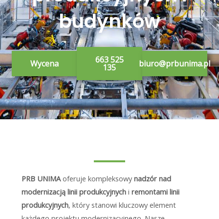
budynków
663 525
Wycena
biuro@prbunima.pl
135
PRB UNIMA
oferuje kompleksowy
nadzór nad
modernizacją linii produkcyjnych
i
remontami linii
produkcyjnych
, który stanowi kluczowy element
każdego projektu modernizacyjnego. Nasze