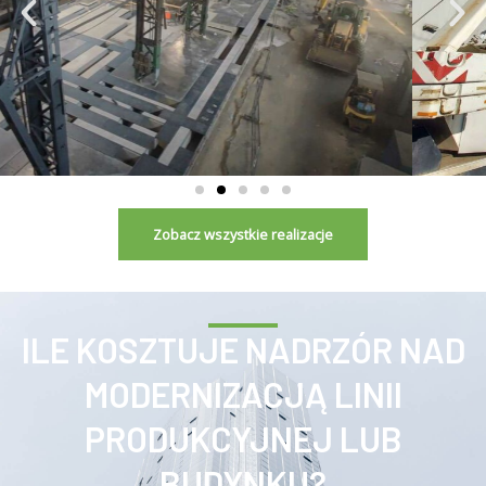
Zobacz wszystkie realizacje
ILE KOSZTUJE NADRZÓR NAD
MODERNIZACJĄ LINII
PRODUKCYJNEJ LUB
BUDYNKU?