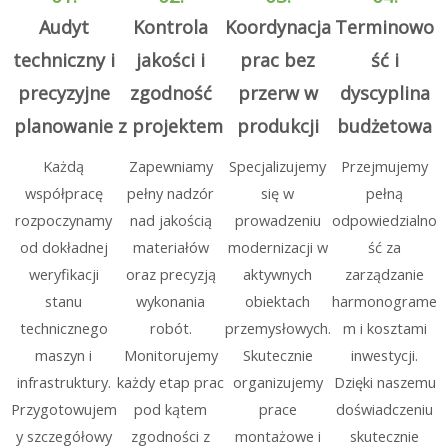
Audyt
Kontrola
Koordynacja
Terminowo
techniczny i
jakości i
prac bez
ść i
precyzyjne
zgodność
przerw w
dyscyplina
planowanie
z projektem
produkcji
budżetowa
Każdą
Zapewniamy
Specjalizujemy
Przejmujemy
współpracę
pełny nadzór
się w
pełną
rozpoczynamy
nad jakością
prowadzeniu
odpowiedzialno
od dokładnej
materiałów
modernizacji w
ść za
weryfikacji
oraz precyzją
aktywnych
zarządzanie
stanu
wykonania
obiektach
harmonograme
technicznego
robót.
przemysłowych.
m i kosztami
maszyn i
Monitorujemy
Skutecznie
inwestycji.
infrastruktury.
każdy etap prac
organizujemy
Dzięki naszemu
Przygotowujem
pod kątem
prace
doświadczeniu
y szczegółowy
zgodności z
montażowe i
skutecznie