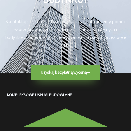
Skontaktuj się z nami, aby dowiedzieć się, jak możemy pomóc
w przeprowadzeniu modernizacji linii produkcyjnych i
budynków, zapewniając ich efektywność i trwałość przez wiele
lat.
Uzyskaj bezpłatną wycenę
KOMPLEKSOWE USŁUGI BUDOWLANE