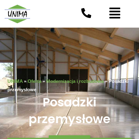
Skip
Menu
to
content
UNIMA
»
Oferta
»
Modernizacja i rozbudowa
»
Posadzki
przemysłowe
Posadzki
przemysłowe