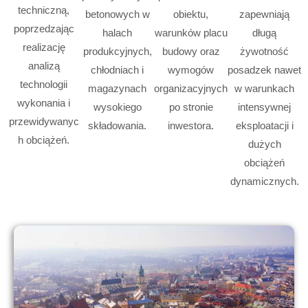
techniczną,
betonowych w
obiektu,
zapewniają
poprzedzając
halach
warunków placu
długą
realizację
produkcyjnych,
budowy oraz
żywotność
analizą
chłodniach i
wymogów
posadzek nawet
technologii
magazynach
organizacyjnych
w warunkach
wykonania i
wysokiego
po stronie
intensywnej
przewidywanyc
składowania.
inwestora.
eksploatacji i
h obciążeń.
dużych
obciążeń
dynamicznych.