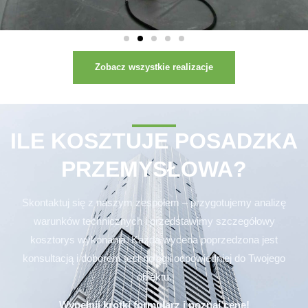
Zobacz wszystkie realizacje
ILE KOSZTUJE POSADZKA
PRZEMYSŁOWA?
Skontaktuj się z naszym zespołem – przygotujemy analizę
warunków technicznych i przedstawimy szczegółowy
kosztorys wykonania. Każda wycena poprzedzona jest
konsultacją i doborem technologii odpowiedniej do Twojego
obiektu.
Wypełnij krótki formularz i poznaj cenę!