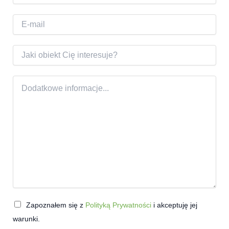
i
ę
E
-
m
a
O
i
b
l
i
*
e
T
k
r
t
e
ś
ć
w
i
a
d
o
m
o
ś
Zapoznałem się z
Polityką Prywatności
i akceptuję jej
c
warunki.
i