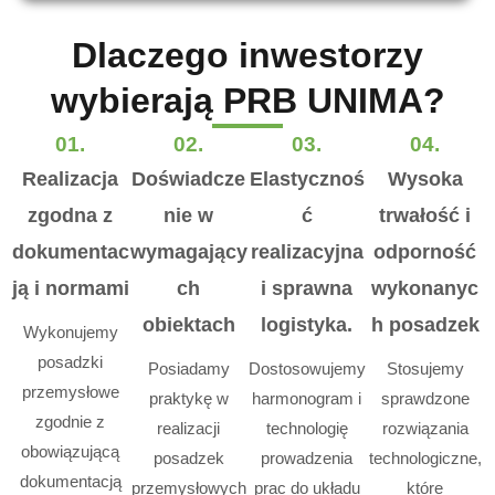
Dlaczego inwestorzy
wybierają PRB UNIMA?
01.
02.
03.
04.
Realizacja
Doświadcze
Elastycznoś
Wysoka
zgodna z
nie w
ć
trwałość i
dokumentac
wymagający
realizacyjna
odporność
ją i normami
ch
i sprawna
wykonanyc
obiektach
logistyka.
h posadzek
Wykonujemy
posadzki
Posiadamy
Dostosowujemy
Stosujemy
przemysłowe
praktykę w
harmonogram i
sprawdzone
zgodnie z
realizacji
technologię
rozwiązania
obowiązującą
posadzek
prowadzenia
technologiczne,
dokumentacją
przemysłowych
prac do układu
które