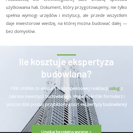
użytkowania hali. Dokument, który przygotowujemy, nie tylko
spełnia wymogi urzędów i instytucji, ale przede wszystkim
daje inwestorowi wiedzę, na której można budować dalej —
bez domysłów.
Ile kosztuje ekspertyza
budowlana?
PRB UNIMA to ekspert w kompleksowej realizacji
usług
z
zakresu inwestycji budowlanych. Wypełnij krótki formularz i
jeszcze dziś poznaj przybliżony koszt ekspertyzy budowlanej!
Uzyskaj bezpłatną wycenę