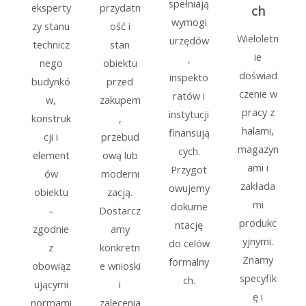
spełniają
eksperty
przydatn
ch
wymogi
zy stanu
ość i
Wieloletn
urzędów
technicz
stan
ie
,
nego
obiektu
doświad
inspekto
budynkó
przed
czenie w
ratów i
w,
zakupem
pracy z
instytucji
konstruk
,
halami,
finansują
cji i
przebud
magazyn
cych.
element
ową lub
ami i
Przygot
ów
moderni
zakłada
owujemy
obiektu
zacją.
mi
dokume
–
Dostarcz
produkc
ntację
zgodnie
amy
yjnymi.
do celów
z
konkretn
Znamy
formalny
obowiąz
e wnioski
specyfik
ch.
ującymi
i
ę i
normami
zalecenia