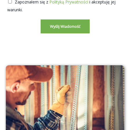
ś
Zapoznałem się z
Polityką Prywatności
i akceptuję jej
c
warunki.
i
*
Wyślij Wiadomość