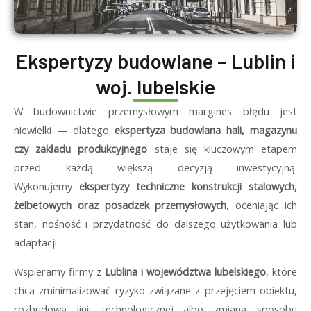
Ekspertyzy budowlane – Lublin i
woj. lubelskie
W budownictwie przemysłowym margines błędu jest
niewielki — dlatego
ekspertyza budowlana hali, magazynu
czy zakładu produkcyjnego
staje się kluczowym etapem
przed każdą większą decyzją inwestycyjną.
Wykonujemy
ekspertyzy techniczne konstrukcji stalowych,
żelbetowych oraz posadzek przemysłowych
, oceniając ich
stan, nośność i przydatność do dalszego użytkowania lub
adaptacji.
Wspieramy firmy z
Lublina i województwa lubelskiego
, które
chcą zminimalizować ryzyko związane z przejęciem obiektu,
rozbudową linii technologicznej albo zmianą sposobu