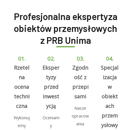
Profesjonalna ekspertyza
obiektów przemysłowych
z PRB Unima
01.
02.
03.
04.
Rzetel
Eksper
Zgodn
Specjal
na
tyzy
ość z
izacja
ocena
przed
przepi
w
techni
inwest
sami
obiekt
czna
ycją
ach
Nasze
przem
opracow
Wykonuj
Oceniam
ania
ysłowy
emy
y