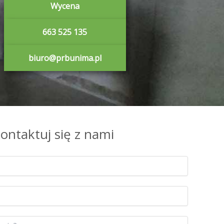
Wycena
663 525 135
biuro@prbunima.pl
ontaktuj się z nami