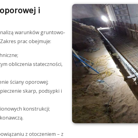
 oporowej i
 analizą warunków gruntowo-
 Zakres prac obejmuje:
hniczne;
ym obliczenia stateczności,
enie ściany oporowej;
ieczenie skarp, podsypki i
ionowych konstrukcji;
ykonawczą.
wiązaniu z otoczeniem – z