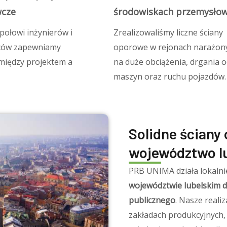
cze
środowiskach przemysło
połowi inżynierów i
Zrealizowaliśmy liczne ściany
ów zapewniamy
oporowe w rejonach narażon
między projektem a
na duże obciążenia, drgania 
maszyn oraz ruchu pojazdów.
Solidne ściany 
województwo lu
PRB UNIMA działa lokalni
województwie lubelskim d
publicznego
. Nasze reali
zakładach produkcyjnych,