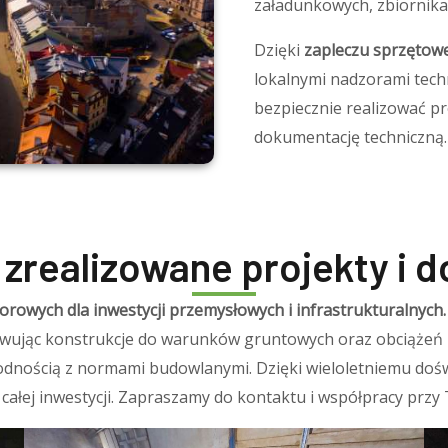
załadunkowych, zbiornika
Dzięki
zapleczu sprzętow
lokalnymi nadzorami techn
bezpiecznie realizować p
dokumentację techniczną.
zrealizowane projekty i 
wych dla inwestycji przemysłowych i infrastrukturalnych.
sowując konstrukcje do warunków gruntowych oraz obciążeń 
godnością z normami budowlanymi. Dzięki wieloletniemu doś
całej inwestycji. Zapraszamy do kontaktu i współpracy przy 