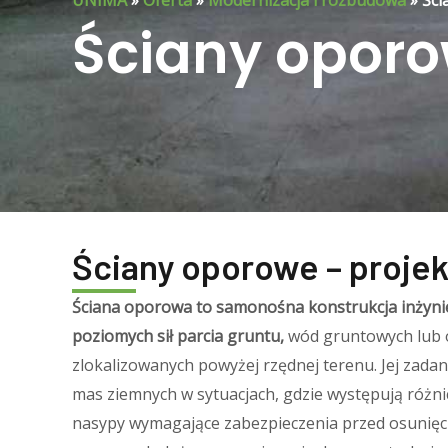
UNIMA
»
Oferta
»
Modernizacja i rozbudowa
»
Ści
Ściany opor
Ściany oporowe – projekt
Ściana oporowa to samonośna konstrukcja inżyni
poziomych sił parcia gruntu,
wód gruntowych lub 
zlokalizowanych powyżej rzędnej terenu. Jej zadan
mas ziemnych w sytuacjach, gdzie występują różn
nasypy wymagające zabezpieczenia przed osunięc