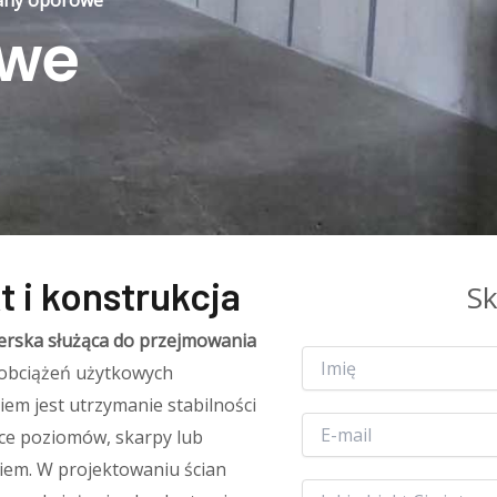
any oporowe
owe
 i konstrukcja
Sk
erska służąca do przejmowania
I
obciążeń użytkowych
m
i
iem jest utrzymanie stabilności
ę
E
ice poziomów, skarpy lub
-
m
iem. W projektowaniu ścian
a
O