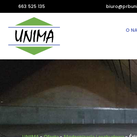
Skip
663 525 135
biuro@prbun
to
content
O N