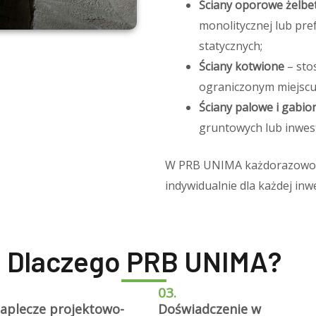
Ściany oporowe żelb
monolitycznej lub pre
statycznych;
Ściany kotwione
– sto
ograniczonym miejscu
Ściany palowe i gabi
gruntowych lub inwes
W PRB UNIMA każdorazowo d
indywidualnie dla każdej inwe
Dlaczego PRB UNIMA?
03.
aplecze projektowo-
Doświadczenie w