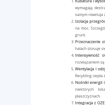
Kubatura i wysok
wymagają destra
samym niweluja z
Izolacja przegró
na moc. Szczegól
grunt.
Przeznaczenie ob
halach stosuje si
Intensywność o
rozwiązaniem są
Wentylacja i odz
Recykling ciepła
Nośniki energii i
niektórych lok
płaszczyznach.
Integracja z OZE