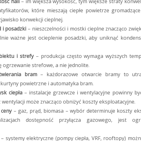
ość hali
– im większa wysokość, tym większe straty konwek
tyfikatorów, które mieszają ciepłe powietrze gromadząc
jawisko konwekcji cieplnej.
d i posadzki
– nieszczelności i mostki cieplne znacząco zwi
nie ważne jest ocieplenie posadzki, aby uniknąć kondensac
iektu i strefy
– produkcja często wymaga wyższych temp
ę ogrzewanie strefowe, a nie jednolite.
twierania bram
– każdorazowe otwarcie bramy to utrat
 kurtyny powietrzne i automatyka bram.
ysk ciepła
– instalacje grzewcze i wentylacyjne powinny by
 z wentylacji może znacząco obniżyć koszty eksploatacyjne.
 ceny
– gaz, prąd, biomasa – wybór determinuje koszty eks
alizacjach dostępność przyłącza gazowego, jest og
– systemy elektryczne (pompy ciepła, VRF, rooftopy) można