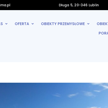
ima.pl
Długa 5, 20-346 Lublin
AS
OFERTA
OBIEKTY PRZEMYSŁOWE
OBIE
POR