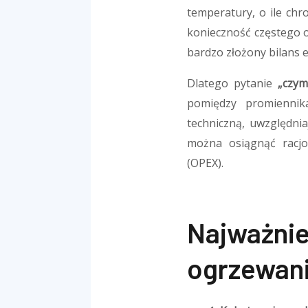
temperatury, o ile chr
konieczność częstego o
bardzo złożony bilans 
Dlatego pytanie
„czym
pomiędzy promiennik
techniczną, uwzględnia
można osiągnąć racjo
(OPEX).
Najważni
ogrzewan