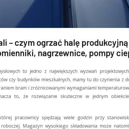
li – czym ogrzać halę produkcyjną 
mienniki, nagrzewnice, pompy cie
ysłowych to jedno z największych wyzwań projektowych 
ców czy budynków mieszkalnych, mamy tu do czynienia z d
raniem bram i zróżnicowanymi wymaganiami temperaturow
nacza to, że rozwiązanie skuteczne w jednym obiekci
której pracownicy spędzają wiele godzin przy stanowisk
e roboczej. Magazyn wysokiego składowania może natomi