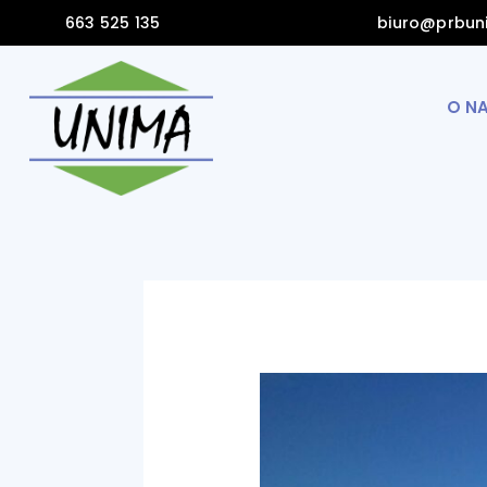
Skip
Post
663 525 135
biuro@prbun
to
navigation
content
O N