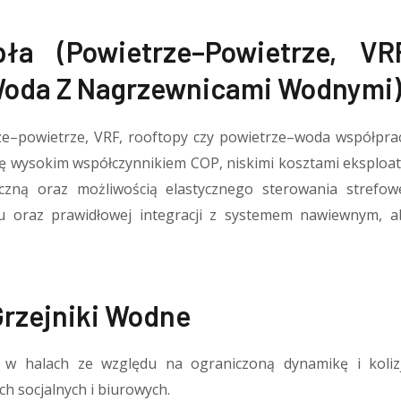
ła (powietrze–Powietrze, VRF
Woda Z Nagrzewnicami Wodnymi
ze–powietrze, VRF, rooftopy czy powietrze–woda współpra
ę wysokim współczynnikiem COP, niskimi kosztami eksploata
aiczną oraz możliwością elastycznego sterowania stref
ku oraz prawidłowej integracji z systemem nawiewnym, 
Grzejniki Wodne
e w halach ze względu na ograniczoną dynamikę i kolizj
ch socjalnych i biurowych.