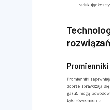
redukując koszty 
Technolo
rozwiąza
Promienniki
Promienniki zapewniają
dobrze sprawdzają się
gazu), mogą powodować
było równomierne.